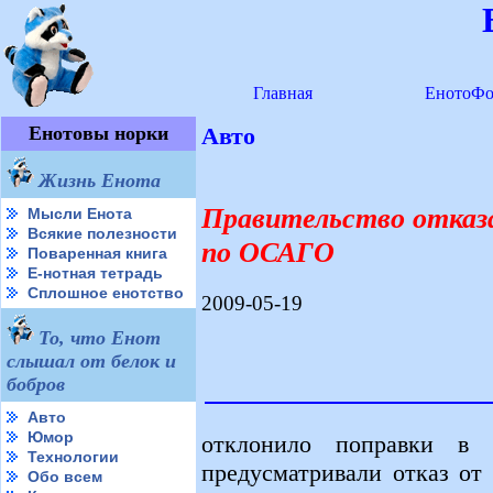
Главная
ЕнотоФо
Енотовы норки
Авто
Жизнь Енота
Правительство отказ
Мысли Енота
Всякие полезности
по ОСАГО
Поваренная книга
Е-нотная тетрадь
Сплошное енотство
2009-05-19
То, что Енот
слышал от белок и
бобров
Авто
Юмор
отклонило поправки в
Технологии
предусматривали отказ от
Обо всем