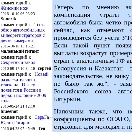
комментарий к
Теперь, по мнению экс
Женский нож
компенсация утраты т
2016-10-19 06:03:23
Sonerik
автомобиля была четко пр
комментарий к
Тест-
сейчас, как отмечают 
обзор автомобильных
видеорегистраторов с
производятся без учета УТ
двумя камерами
Если такой пункт появи
2016-10-18 15:15:21
маленький гигант
выплаты возрастут примерн
комментарий к
стран с аналогичным РФ ав
Секретный завод
Белоруссия и Казахстан -
сергей
2016-09-17 16:34:10
комментарий к
Новый
законодательстве, не вижу
развлекательный
не было так же", - заяв
телеканал Disney
Российского союза авто
появится в России в
первой половине 2009
Батуркин.
года
2016-05-24 21:12:10
Напомним также, что н
blueenot
комментарий к
СерьГа -
коэффициенты по ОСАГО, 
Юрий Гагарин
страховки для молодых и н
Тея
2016-04-28 07:45:49