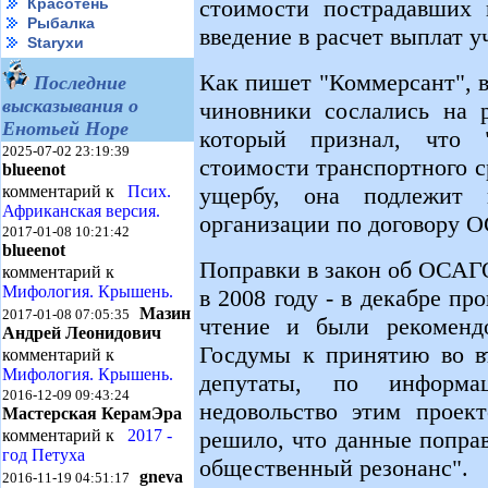
стоимости пострадавших 
Красотень
Рыбалка
введение в расчет выплат 
Starухи
Как пишет "Коммерсант", в
Последние
высказывания о
чиновники сослались на 
Енотьей Норе
который признал, что "
2025-07-02 23:19:39
стоимости транспортного с
blueenot
ущербу, она подлежит 
комментарий к
Псих.
Африканская версия.
организации по договору 
2017-01-08 10:21:42
blueenot
Поправки в закон об ОСАГ
комментарий к
Мифология. Крышень.
в 2008 году - в декабре п
Мазин
2017-01-08 07:05:35
чтение и были рекоменд
Андрей Леонидович
Госдумы к принятию во в
комментарий к
Мифология. Крышень.
депутаты, по информа
2016-12-09 09:43:24
недовольство этим проект
Мастерская КерамЭра
решило, что данные попра
комментарий к
2017 -
год Петуха
общественный резонанс".
gneva
2016-11-19 04:51:17