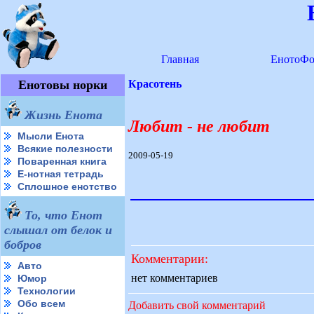
Главная
ЕнотоФо
Енотовы норки
Красотень
Жизнь Енота
Любит - не любит
Мысли Енота
Всякие полезности
2009-05-19
Поваренная книга
Е-нотная тетрадь
Сплошное енотство
То, что Енот
слышал от белок и
бобров
Комментарии:
Авто
нет комментариев
Юмор
Технологии
Обо всем
Добавить свой комментарий