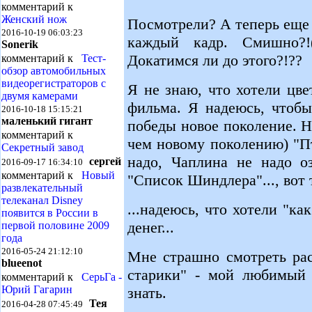
комментарий к
Женский нож
Посмотрели? А теперь еще
2016-10-19 06:03:23
каждый кадр. Смишно?!
Sonerik
Докатимся ли до этого?!??
комментарий к
Тест-
обзор автомобильных
видеорегистраторов с
Я не знаю, что хотели цв
двумя камерами
фильма. Я надеюсь, чтоб
2016-10-18 15:15:21
маленький гигант
победы новое поколение. Н
комментарий к
чем новому поколению) "П
Секретный завод
надо, Чаплина не надо оз
сергей
2016-09-17 16:34:10
комментарий к
Новый
"Список Шиндлера"..., вот т
развлекательный
телеканал Disney
...надеюсь, что хотели "ка
появится в России в
денег...
первой половине 2009
года
2016-05-24 21:12:10
Мне страшно смотреть ра
blueenot
старики" - мой любимый
комментарий к
СерьГа -
Юрий Гагарин
знать.
Тея
2016-04-28 07:45:49