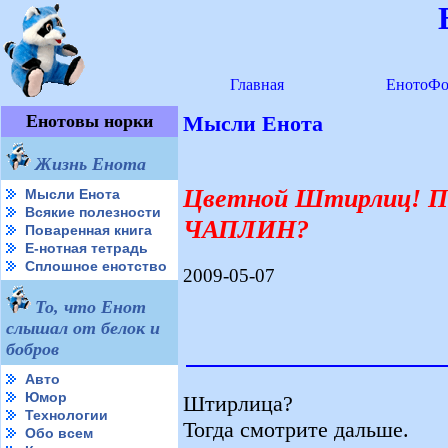
Главная
ЕнотоФо
Енотовы норки
Мысли Енота
Жизнь Енота
Цветной Штирлиц! П
Мысли Енота
Всякие полезности
ЧАПЛИН?
Поваренная книга
Е-нотная тетрадь
Сплошное енотство
2009-05-07
То, что Енот
слышал от белок и
бобров
Авто
Юмор
Штирлица?
Технологии
Тогда смотрите дальше.
Обо всем