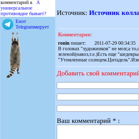
комментарий к
А
универсальное
Источник:
Источник колла
противоядие бывает?
Енот
Telegramмирует
Комментарии:
ronin
пишет: 2011-07-29 00:34:
В головах "художников" не мозг,а то,о
зеленой(навоз,т.е.)Есть еще "шедевр
"Утомленные солнцем.Цитадель".Изнача
Добавить свой комментари
Ваш комментарий * :