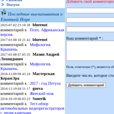
Рыбалка
Добавить свой комментар
Starухи
Последние высказывания о
Енотьей Норе
blueenot
2025-07-02 23:19:39
комментарий к
Псих. Африканская
версия.
Ваш комментарий * :
blueenot
2017-01-08 10:21:42
комментарий к
Мифология.
Крышень.
Мазин Андрей
2017-01-08 07:05:35
Леонидович
комментарий к
Мифология.
Поля, отмеченые (*), являются 
Крышень.
Мастерская
2016-12-09 09:43:24
Введите число, которое сто
КерамЭра
комментарий к
2017 - год Петуха
gneva
2016-11-19 04:51:17
комментарий к
Женский нож
Sonerik
2016-10-19 06:03:23
комментарий к
Тест-обзор
автомобильных видеорегистраторов
с двумя камерами