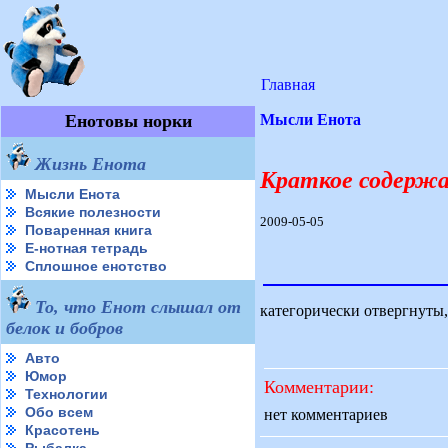
Главная
Енотовы норки
Мысли Енота
Жизнь Енота
Краткое содержа
Мысли Енота
Всякие полезности
2009-05-05
Поваренная книга
Е-нотная тетрадь
Сплошное енотство
То, что Енот слышал от
категорически отвергнуты,
белок и бобров
Авто
Юмор
Комментарии:
Технологии
Обо всем
нет комментариев
Красотень