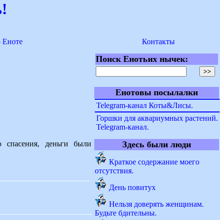
!
о Еноте
Контакты
Поиск Енотьих нычек:
Енотовы посылалки
Telegram-канал Коты&Лисы.
Горшки для аквариумных растений.
Telegram-канал.
го спасения, деньги были
Здесь были люди
Краткое содержание моего
отсутствия.
День повитух
Нельзя доверять женщинам.
Будьте бдительны.