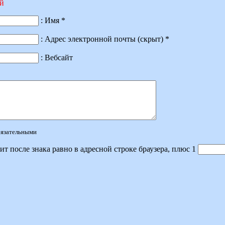
ий
: Имя *
: Адрес электронной почты (скрыт) *
: Вебсайт
обязательными
ит после знака равно в адресной строке браузера, плюс 1