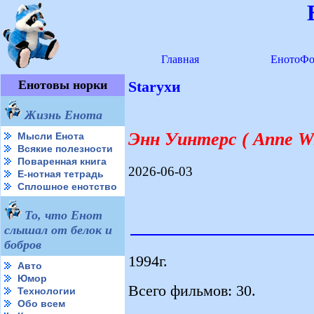
Главная
ЕнотоФо
Енотовы норки
Starухи
Жизнь Енота
Энн Уинтерс ( Anne Wi
Мысли Енота
Всякие полезности
Поваренная книга
2026-06-03
Е-нотная тетрадь
Сплошное енотство
То, что Енот
слышал от белок и
бобров
1994г.
Авто
Юмор
Всего фильмов: 30.
Технологии
Обо всем