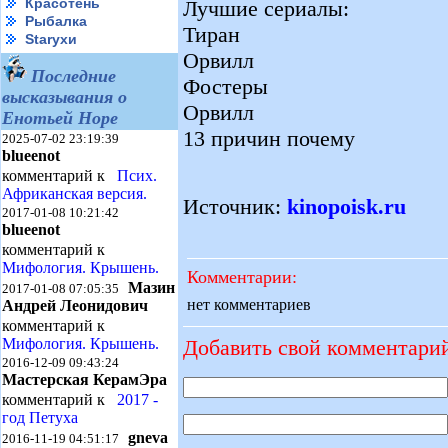
Красотень
Лучшие сериалы:
Рыбалка
Тиран
Starухи
Орвилл
Последние
Фостеры
высказывания о
Орвилл
Енотьей Норе
13 причин почему
2025-07-02 23:19:39
blueenot
комментарий к
Псих.
Африканская версия.
Источник:
kinopoisk.ru
2017-01-08 10:21:42
blueenot
комментарий к
Мифология. Крышень.
Комментарии:
Мазин
2017-01-08 07:05:35
нет комментариев
Андрей Леонидович
комментарий к
Добавить свой комментари
Мифология. Крышень.
2016-12-09 09:43:24
Мастерская КерамЭра
комментарий к
2017 -
год Петуха
gneva
2016-11-19 04:51:17