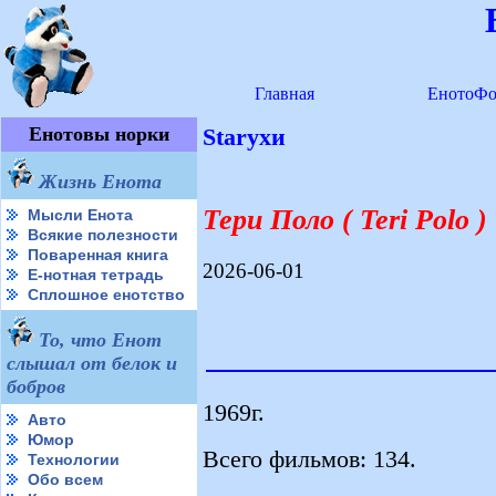
Главная
ЕнотоФо
Енотовы норки
Starухи
Жизнь Енота
Тери Поло ( Teri Polo )
Мысли Енота
Всякие полезности
Поваренная книга
2026-06-01
Е-нотная тетрадь
Сплошное енотство
То, что Енот
слышал от белок и
бобров
1969г.
Авто
Юмор
Всего фильмов: 134.
Технологии
Обо всем