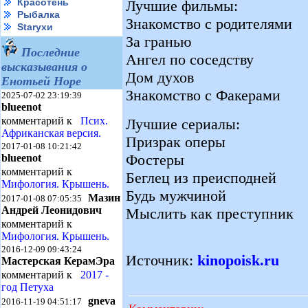
Красотень
Лучшие фильмы:
Рыбалка
Знакомство с родителями
Starухи
За гранью
Последние
Ангел по соседству
высказывания о
Дом духов
Енотьей Норе
Знакомство с Факерами
2025-07-02 23:19:39
blueenot
комментарий к
Псих.
Лучшие сериалы:
Африканская версия.
Призрак оперы
2017-01-08 10:21:42
Фостеры
blueenot
комментарий к
Беглец из преисподней
Мифология. Крышень.
Будь мужчиной
Мазин
2017-01-08 07:05:35
Андрей Леонидович
Мыслить как преступник
комментарий к
Мифология. Крышень.
2016-12-09 09:43:24
Источник:
kinopoisk.ru
Мастерская КерамЭра
комментарий к
2017 -
год Петуха
gneva
2016-11-19 04:51:17