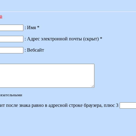
ий
: Имя *
: Адрес электронной почты (скрыт) *
: Вебсайт
обязательными
ит после знака равно в адресной строке браузера, плюс 3