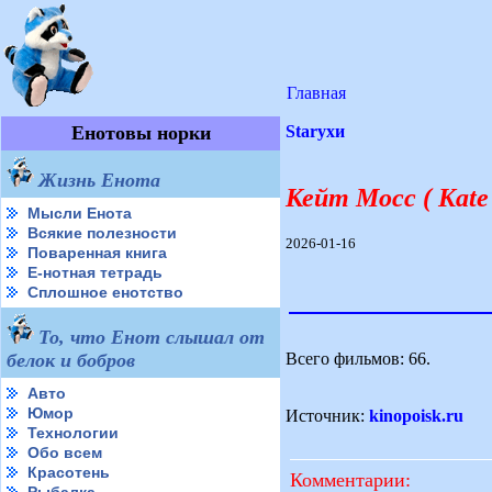
Главная
Енотовы норки
Starухи
Жизнь Енота
Кейт Мосс ( Kate
Мысли Енота
Всякие полезности
2026-01-16
Поваренная книга
Е-нотная тетрадь
Сплошное енотство
То, что Енот слышал от
Всего фильмов: 66.
белок и бобров
Авто
Юмор
Источник:
kinopoisk.ru
Технологии
Обо всем
Красотень
Комментарии: