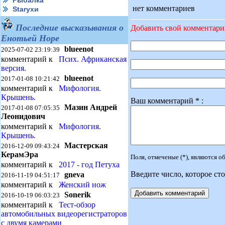
Рыбалка
нет комментариев
Starухи
Последние высказывания о
Добавить свой комментар
Енотьей Норе
blueenot
2025-07-02 23:19:39
комментарий к
Псих. Африканская
версия.
blueenot
2017-01-08 10:21:42
комментарий к
Мифология.
Крышень.
Ваш комментарий * :
Мазин Андрей
2017-01-08 07:05:35
Леонидович
комментарий к
Мифология.
Крышень.
Мастерская
2016-12-09 09:43:24
КерамЭра
Поля, отмеченые (*), являются 
комментарий к
2017 - год Петуха
Введите число, которое сто
gneva
2016-11-19 04:51:17
комментарий к
Женский нож
Sonerik
2016-10-19 06:03:23
комментарий к
Тест-обзор
автомобильных видеорегистраторов
с двумя камерами