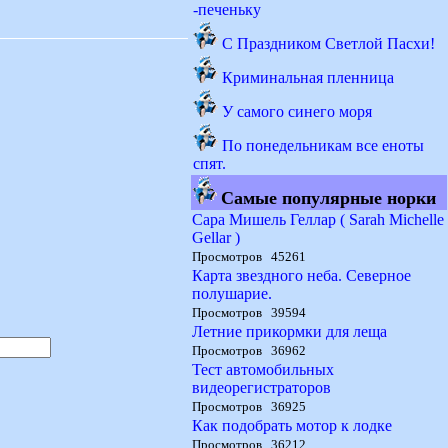
-печеньку
С Праздником Светлой Пасхи!
Криминальная пленница
У самого синего моря
По понедельникам все еноты
спят.
Самые популярные норки
Сара Мишель Геллар ( Sarah Michelle
Gellar )
Просмотров 45261
Карта звездного неба. Северное
полушарие.
Просмотров 39594
Летние прикормки для леща
Просмотров 36962
Тест автомобильных
видеорегистраторов
Просмотров 36925
Как подобрать мотор к лодке
Просмотров 36212