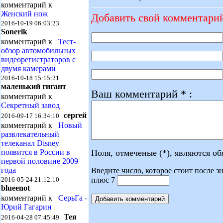
комментарий к
Женский нож
Добавить свой комментари
2016-10-19 06:03:23
Sonerik
комментарий к
Тест-
обзор автомобильных
видеорегистраторов с
двумя камерами
2016-10-18 15:15:21
маленький гигант
Ваш комментарий * :
комментарий к
Секретный завод
сергей
2016-09-17 16:34:10
комментарий к
Новый
развлекательный
телеканал Disney
Поля, отмеченые (*), являются о
появится в России в
первой половине 2009
года
Введите число, которое стоит после зн
плюс 7
2016-05-24 21:12:10
blueenot
комментарий к
СерьГа -
Юрий Гагарин
Тея
2016-04-28 07:45:49