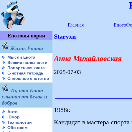
Главная
ЕнотоФо
Енотовы норки
Starухи
Жизнь Енота
Анна Михайловская
Мысли Енота
Всякие полезности
Поваренная книга
2025-07-03
Е-нотная тетрадь
Сплошное енотство
То, что Енот
слышал от белок и
бобров
1988г.
Авто
Юмор
Кандидат в мастера спорта
Технологии
Обо всем