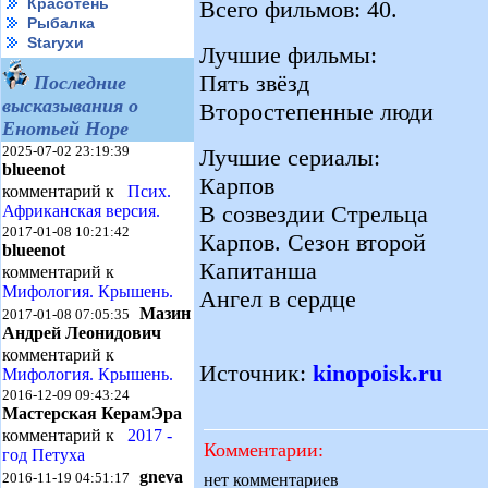
Красотень
Всего фильмов: 40.
Рыбалка
Starухи
Лучшие фильмы:
Пять звёзд
Последние
высказывания о
Второстепенные люди
Енотьей Норе
2025-07-02 23:19:39
Лучшие сериалы:
blueenot
Карпов
комментарий к
Псих.
В созвездии Стрельца
Африканская версия.
2017-01-08 10:21:42
Карпов. Сезон второй
blueenot
Капитанша
комментарий к
Мифология. Крышень.
Ангел в сердце
Мазин
2017-01-08 07:05:35
Андрей Леонидович
комментарий к
Источник:
kinopoisk.ru
Мифология. Крышень.
2016-12-09 09:43:24
Мастерская КерамЭра
комментарий к
2017 -
Комментарии:
год Петуха
gneva
2016-11-19 04:51:17
нет комментариев