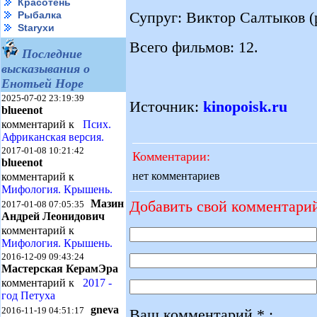
Красотень
Супруг: Виктор Салтыков (
Рыбалка
Starухи
Всего фильмов: 12.
Последние
высказывания о
Енотьей Норе
2025-07-02 23:19:39
Источник:
kinopoisk.ru
blueenot
комментарий к
Псих.
Африканская версия.
2017-01-08 10:21:42
Комментарии:
blueenot
нет комментариев
комментарий к
Мифология. Крышень.
Добавить свой комментари
Мазин
2017-01-08 07:05:35
Андрей Леонидович
комментарий к
Мифология. Крышень.
2016-12-09 09:43:24
Мастерская КерамЭра
комментарий к
2017 -
год Петуха
gneva
2016-11-19 04:51:17
Ваш комментарий * :