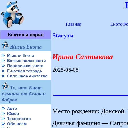
Главная
ЕнотоФо
Енотовы норки
Starухи
Жизнь Енота
Ирина Салтыкова
Мысли Енота
Всякие полезности
Поваренная книга
2025-05-05
Е-нотная тетрадь
Сплошное енотство
То, что Енот
слышал от белок и
бобров
Авто
Место рождения: Донской, 
Юмор
Технологии
Девичья фамилия — Сапрон
Обо всем