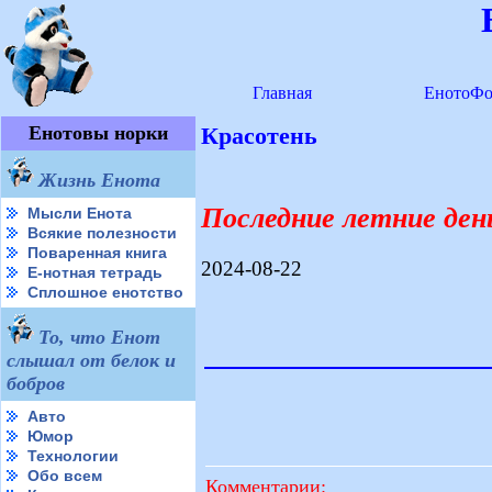
Главная
ЕнотоФо
Енотовы норки
Красотень
Жизнь Енота
Последние летние ден
Мысли Енота
Всякие полезности
Поваренная книга
2024-08-22
Е-нотная тетрадь
Сплошное енотство
То, что Енот
слышал от белок и
бобров
Авто
Юмор
Технологии
Обо всем
Комментарии: