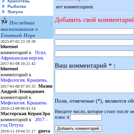
Красотень
Рыбалка
нет комментариев
Starухи
Добавить свой комментари
Последние
высказывания о
Енотьей Норе
2025-07-02 23:19:39
blueenot
комментарий к
Псих.
Африканская версия.
2017-01-08 10:21:42
Ваш комментарий * :
blueenot
комментарий к
Мифология. Крышень.
Мазин
2017-01-08 07:05:35
Андрей Леонидович
комментарий к
Поля, отмеченые (*), являются о
Мифология. Крышень.
2016-12-09 09:43:24
Введите число, которое стоит после зн
Мастерская КерамЭра
плюс 4
комментарий к
2017 -
год Петуха
gneva
2016-11-19 04:51:17