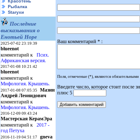
Красотень
Рыбалка
Starухи
Последние
высказывания о
Енотьей Норе
Ваш комментарий * :
2025-07-02 23:19:39
blueenot
комментарий к
Псих.
Африканская версия.
2017-01-08 10:21:42
blueenot
Поля, отмеченые (*), являются обязательными
комментарий к
Мифология. Крышень.
Введите число, которое стоит после зн
Мазин
2017-01-08 07:05:35
плюс 5
Андрей Леонидович
комментарий к
Мифология. Крышень.
2016-12-09 09:43:24
Мастерская КерамЭра
комментарий к
2017 -
год Петуха
gneva
2016-11-19 04:51:17