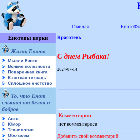
Главная
ЕнотоФо
Енотовы норки
Красотень
Жизнь Енота
С днем Рыбака!
Мысли Енота
Всякие полезности
2024-07-14
Поваренная книга
Е-нотная тетрадь
Сплошное енотство
То, что Енот
слышал от белок и
бобров
Комментарии:
Авто
нет комментариев
Юмор
Технологии
Обо всем
Добавить свой комментарий