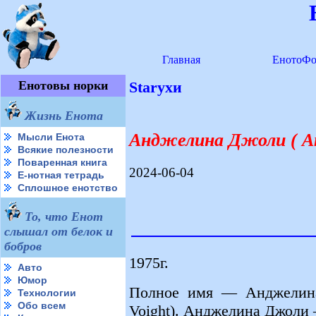
Главная
ЕнотоФо
Енотовы норки
Starухи
Жизнь Енота
Анджелина Джоли ( Ang
Мысли Енота
Всякие полезности
Поваренная книга
2024-06-04
Е-нотная тетрадь
Сплошное енотство
То, что Енот
слышал от белок и
бобров
1975г.
Авто
Юмор
Полное имя — Анджелина 
Технологии
Обо всем
Voight). Анджелина Джоли 