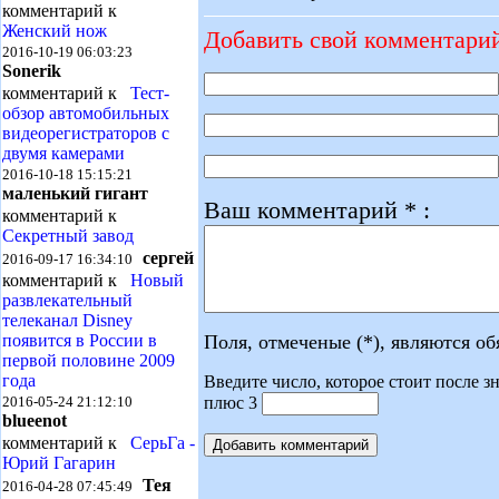
комментарий к
Женский нож
Добавить свой комментари
2016-10-19 06:03:23
Sonerik
комментарий к
Тест-
обзор автомобильных
видеорегистраторов с
двумя камерами
2016-10-18 15:15:21
маленький гигант
Ваш комментарий * :
комментарий к
Секретный завод
сергей
2016-09-17 16:34:10
комментарий к
Новый
развлекательный
телеканал Disney
Поля, отмеченые (*), являются о
появится в России в
первой половине 2009
года
Введите число, которое стоит после зн
плюс 3
2016-05-24 21:12:10
blueenot
комментарий к
СерьГа -
Юрий Гагарин
Тея
2016-04-28 07:45:49