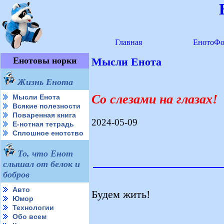
Главная
ЕнотоФо
Енотовы норки
Мысли Енота
Жизнь Енота
Со слезами на глазах!
Мысли Енота
Всякие полезности
Поваренная книга
2024-05-09
Е-нотная тетрадь
Сплошное енотство
То, что Енот
слышал от белок и
бобров
Авто
Будем жить!
Юмор
Технологии
Обо всем