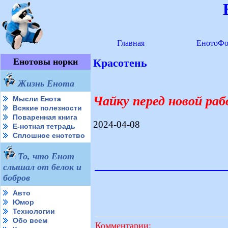
Главная
ЕнотоФо
Енотовы норки
Красотень
Жизнь Енота
Чайку перед новой раб
Мысли Енота
Всякие полезности
Поваренная книга
2024-04-08
Е-нотная тетрадь
Сплошное енотство
То, что Енот
слышал от белок и
бобров
Авто
Юмор
Технологии
Обо всем
Комментарии: