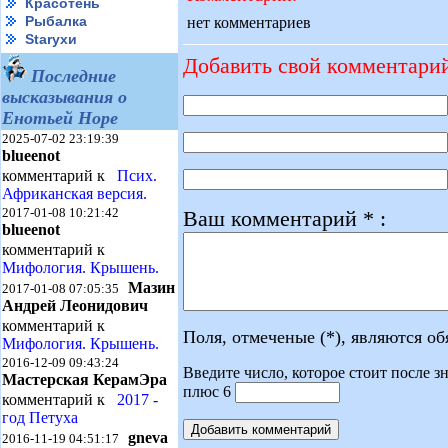
Красотень
Рыбалка
нет комментариев
Starухи
Добавить свой комментари
Последние
высказывания о
Енотьей Норе
2025-07-02 23:19:39
blueenot
комментарий к
Псих.
Африканская версия.
2017-01-08 10:21:42
Ваш комментарий * :
blueenot
комментарий к
Мифология. Крышень.
Мазин
2017-01-08 07:05:35
Андрей Леонидович
комментарий к
Поля, отмеченые (*), являются о
Мифология. Крышень.
2016-12-09 09:43:24
Введите число, которое стоит после зн
Мастерская КерамЭра
плюс 6
комментарий к
2017 -
год Петуха
gneva
2016-11-19 04:51:17