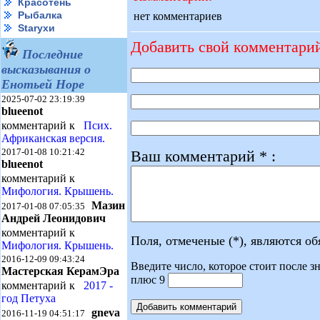
Красотень
Рыбалка
нет комментариев
Starухи
Добавить свой комментари
Последние
высказывания о
Енотьей Норе
2025-07-02 23:19:39
blueenot
комментарий к
Псих.
Африканская версия.
2017-01-08 10:21:42
Ваш комментарий * :
blueenot
комментарий к
Мифология. Крышень.
Мазин
2017-01-08 07:05:35
Андрей Леонидович
комментарий к
Поля, отмеченые (*), являются о
Мифология. Крышень.
2016-12-09 09:43:24
Введите число, которое стоит после зн
Мастерская КерамЭра
плюс 9
комментарий к
2017 -
год Петуха
gneva
2016-11-19 04:51:17