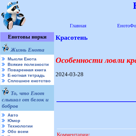
Главная
ЕнотоФо
Енотовы норки
Красотень
Жизнь Енота
Особенности ловли кр
Мысли Енота
Всякие полезности
Поваренная книга
2024-03-28
Е-нотная тетрадь
Сплошное енотство
То, что Енот
слышал от белок и
бобров
Авто
Юмор
Технологии
Обо всем
Комментарии: