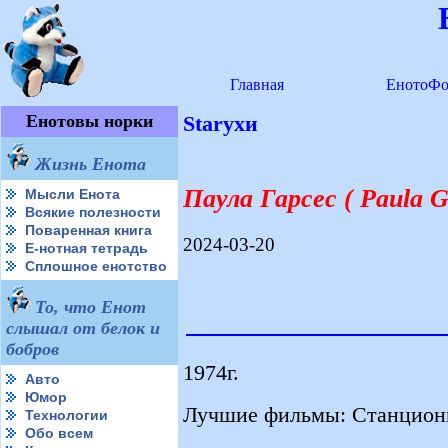
Главная
ЕнотоФо
Енотовы норки
Starухи
Жизнь Енота
Паула Гарсес ( Paula G
Мысли Енота
Всякие полезности
Поваренная книга
2024-03-20
Е-нотная тетрадь
Сплошное енотство
То, что Енот
слышал от белок и
бобров
1974г.
Авто
Юмор
Лучшие фильмы: Станцион
Технологии
Обо всем