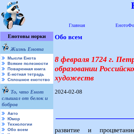
Главная
ЕнотоФо
Енотовы норки
Обо всем
Жизнь Енота
8 февраля 1724 г. Петр
Мысли Енота
Всякие полезности
образовании Российско
Поваренная книга
Е-нотная тетрадь
художеств
Сплошное енотство
2024-02-08
То, что Енот
слышал от белок и
бобров
Авто
Юмор
Технологии
развитие и процветан
Обо всем