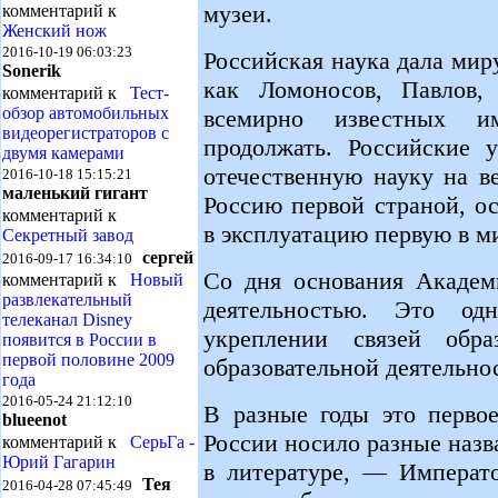
музеи.
комментарий к
Женский нож
2016-10-19 06:03:23
Российская наука дала мир
Sonerik
как Ломоносов, Павлов,
комментарий к
Тест-
обзор автомобильных
всемирно известных 
видеорегистраторов с
продолжать. Российские 
двумя камерами
отечественную науку на в
2016-10-18 15:15:21
маленький гигант
Россию первой страной, о
комментарий к
в эксплуатацию первую в м
Секретный завод
сергей
2016-09-17 16:34:10
Со дня основания Академи
комментарий к
Новый
развлекательный
деятельностью. Это о
телеканал Disney
укреплении связей обра
появится в России в
первой половине 2009
образовательной деятельно
года
2016-05-24 21:12:10
В разные годы это перво
blueenot
России носило разные назв
комментарий к
СерьГа -
Юрий Гагарин
в литературе, — Императо
Тея
2016-04-28 07:45:49