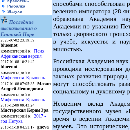
Красотень
способами способствовал 
Рыбалка
велению императора (28 ян
Starухи
образована Академия на
Последние
Академии по указанию Пет
высказывания о
только дворянского происх
Енотьей Норе
в учебе, искусстве и на
2025-07-02 23:19:39
blueenot
милостью.
комментарий к
Псих.
Африканская версия.
Российская Академия наук
2017-01-08 10:21:42
blueenot
проводила исследования д
комментарий к
законах развития природы,
Мифология. Крышень.
могут способствовать раз
Мазин
2017-01-08 07:05:35
Андрей Леонидович
социальному и духовному р
комментарий к
Мифология. Крышень.
Неоценим вклад Академ
2016-12-09 09:43:24
государственного музея «
Мастерская КерамЭра
комментарий к
2017 -
время в ведении Академ
год Петуха
музеев. Это исторические
gneva
2016-11-19 04:51:17