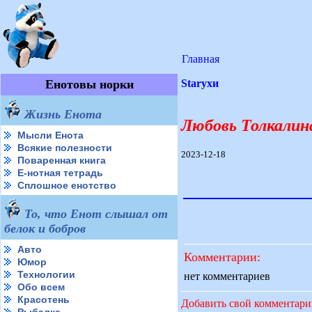
Главная
Енотовы норки
Starухи
Жизнь Енота
Любовь Толкалин
Мысли Енота
Всякие полезности
2023-12-18
Поваренная книга
Е-нотная тетрадь
Сплошное енотство
То, что Енот слышал от
белок и бобров
Авто
Комментарии:
Юмор
Технологии
нет комментариев
Обо всем
Красотень
Добавить свой комментар