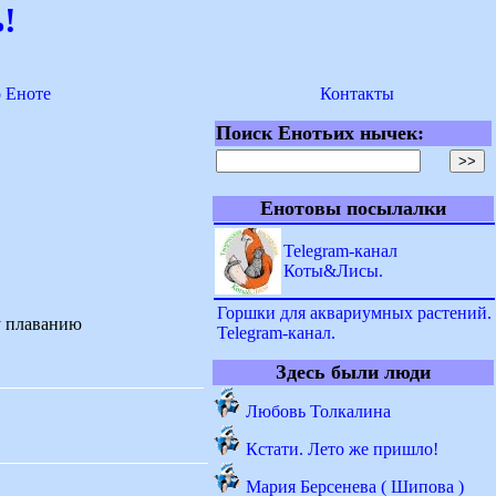
!
о Еноте
Контакты
Поиск Енотьих нычек:
Енотовы посылалки
Telegram-канал
Коты&Лисы.
Горшки для аквариумных растений.
у плаванию
Telegram-канал.
Здесь были люди
Любовь Толкалина
Кстати. Лето же пришло!
Мария Берсенева ( Шипова )