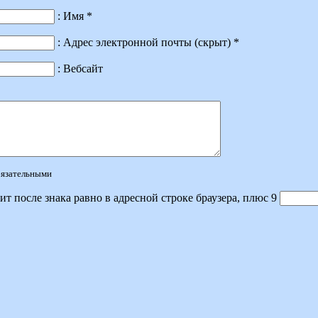
: Имя *
: Адрес электронной почты (скрыт) *
: Вебсайт
обязательными
ит после знака равно в адресной строке браузера, плюс 9