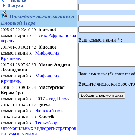
Рыбалка
Starухи
Последние высказывания о
Енотьей Норе
blueenot
2025-07-02 23:19:39
комментарий к
Псих. Африканская
Ваш комментарий * :
версия.
blueenot
2017-01-08 10:21:42
комментарий к
Мифология.
Крышень.
Мазин Андрей
2017-01-08 07:05:35
Леонидович
Поля, отмеченые (*), являются 
комментарий к
Мифология.
Крышень.
Введите число, которое сто
Мастерская
2016-12-09 09:43:24
КерамЭра
комментарий к
2017 - год Петуха
gneva
2016-11-19 04:51:17
комментарий к
Женский нож
Sonerik
2016-10-19 06:03:23
комментарий к
Тест-обзор
автомобильных видеорегистраторов
с двумя камерами