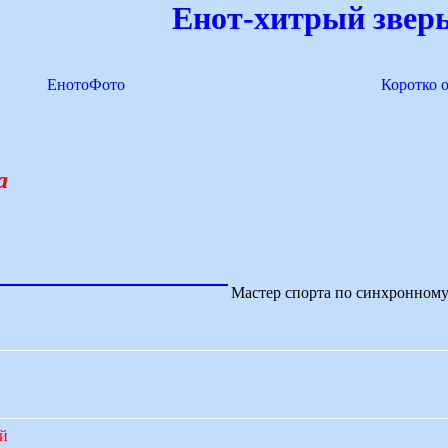
Енот-хитрый зверь
ЕнотоФото
Коротко 
а
Мастер спорта по синхронном
ий